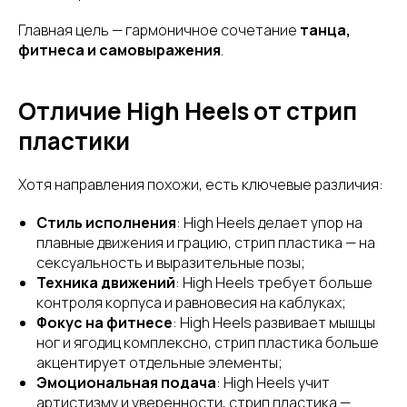
Главная цель — гармоничное сочетание
танца,
фитнеса и самовыражения
.
Отличие High Heels от стрип
пластики
Хотя направления похожи, есть ключевые различия:
Стиль исполнения
: High Heels делает упор на
плавные движения и грацию, стрип пластика — на
сексуальность и выразительные позы;
Техника движений
: High Heels требует больше
контроля корпуса и равновесия на каблуках;
Фокус на фитнесе
: High Heels развивает мышцы
ног и ягодиц комплексно, стрип пластика больше
акцентирует отдельные элементы;
Эмоциональная подача
: High Heels учит
артистизму и уверенности, стрип пластика —